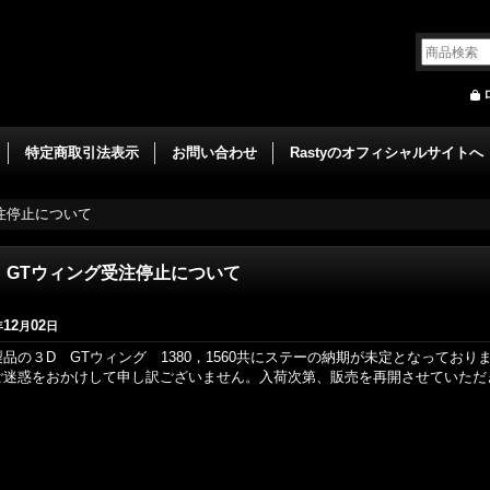
特定商取引法表示
お問い合わせ
Rastyのオフィシャルサイトへ
受注停止について
 GTウィング受注停止について
12
02
年
月
日
製品の３D GTウィング 1380，1560共にステーの納期が未定となってお
ご迷惑をおかけして申し訳ございません。入荷次第、販売を再開させていただ