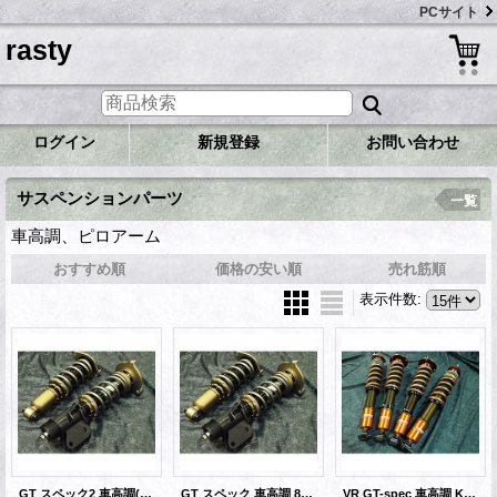
PCサイト
rasty
ログイン
新規登録
お問い合わせ
サスペンションパーツ
一覧
車高調、ピロアーム
おすすめ順
価格の安い順
売れ筋順
表示件数
:
GT スペック2 車高調(フロント正立式) 86&BRZ
GT スペック 車高調 86&BRZ
VR GT-spec 車高調 Kit クラウンGRS18系20系、GSE20系、USE20、GRX13系