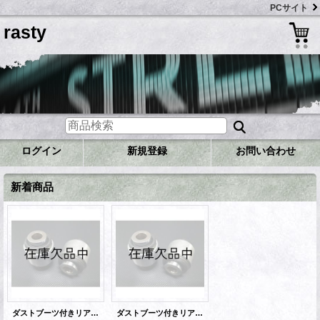
PCサイト
rasty
ログイン
新規登録
お問い合わせ
新着商品
ダストブーツ付きリアピロブッシュ（JZX90&JZX100）
ダストブーツ付きリアピロブッシュ（JZX110＆JZS171＆JZS161＆SXE10）