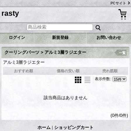
PCサイト
rasty
ログイン
新規登録
お問い合わせ
クーリングパーツ > アルミ3層ラジエター
一覧
アルミ3層ラジエター
おすすめ順
価格の安い順
売れ筋順
表示件数
:
該当商品はありません
(0件/0件)
ホーム
|
ショッピングカート