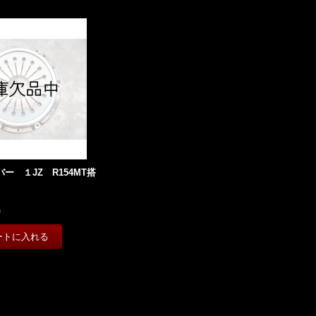
バー １JZ R154MT搭
)