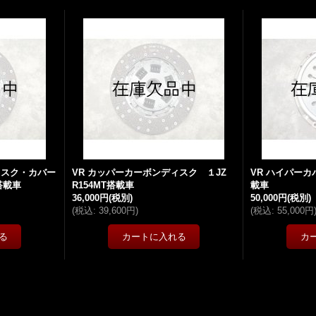
ィスク・カバー
VR カッパーカーボンディスク １JZ
VR ハイパーカ
搭載車
R154MT搭載車
載車
36,000円
(税別)
50,000円
(税別)
(
税込
:
39,600円
)
(
税込
:
55,000円