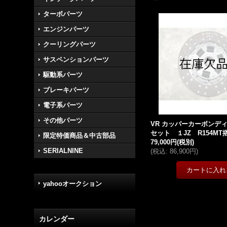
ターボパーツ
エンジンパーツ
クーリングパーツ
サスペンションパーツ
駆動系パーツ
ブレーキパーツ
電子系パーツ
その他パーツ
VR カッパーカーボンデ
セット １JZ R154MT
限定特価商品＆中古部品
79,000円
(税別)
SERIALNINE
(
税込
:
86,900円
)
yahooオークション
カレンダー