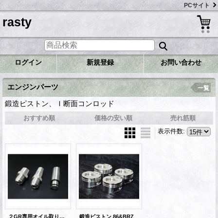
PCサイト
rasty
ログイン
新規登録
お問い合わせ
エンジンパーツ
一覧
鍛造ピストン、Ｉ断面コンロッド
おすすめ順
価格の安い順
売れ筋順
表示件数
:
２GR専用オイル取り出しアダプター
鍛造ピストン 86&BRZ