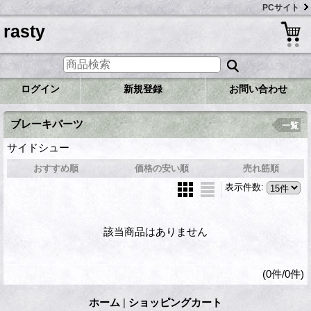
PCサイト
rasty
ログイン
新規登録
お問い合わせ
ブレーキパーツ
一覧
サイドシュー
おすすめ順
価格の安い順
売れ筋順
表示件数
:
該当商品はありません
(0件/0件)
ホーム
|
ショッピングカート