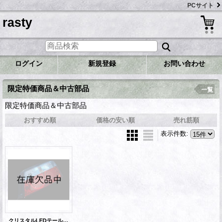
PCサイト
rasty
ログイン
新規登録
お問い合わせ
限定特価商品＆中古部品
一覧
限定特価商品＆中古部品
おすすめ順
価格の安い順
売れ筋順
表示件数
:
クリスタルLEDテール チェイサー JZX100