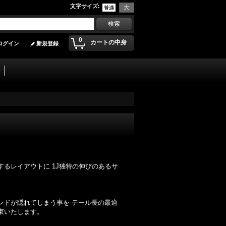
文字サイズ
:
0
カートの中身
ログイン
新規登録
るレイアウトに 1J独特の伸びのあるサ
ンドが隠れてしまう事を テール長の最適
束いたします。