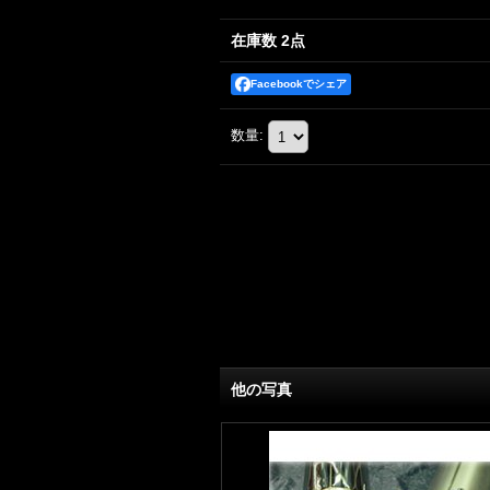
在庫数 2点
Facebookでシェア
数量
:
他の写真