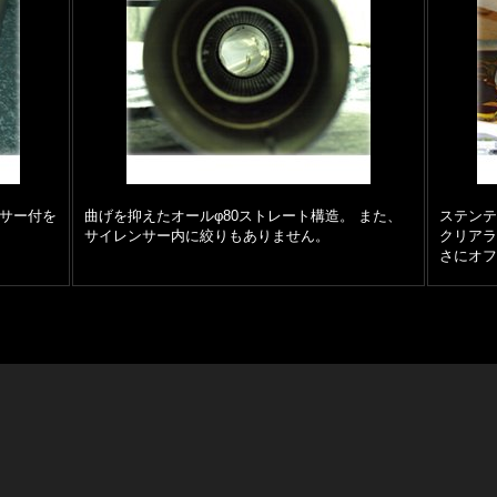
サー付を
曲げを抑えたオールφ80ストレート構造。 また、
ステン
サイレンサー内に絞りもありません。
クリア
さにオ